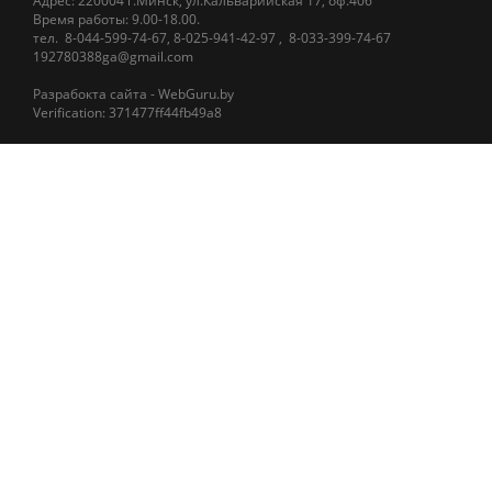
Адрес: 220004 г.Минск, ул.Кальварийская 17, оф.406
Время работы: 9.00-18.00.
тел.
8-044-5
99-74-67
,
8-025-941-42-97
,
8-033-399-74-67
192780388ga@gmail.com
Разрабокта сайта - WebGuru.by
Verification: 371477ff44fb49a8