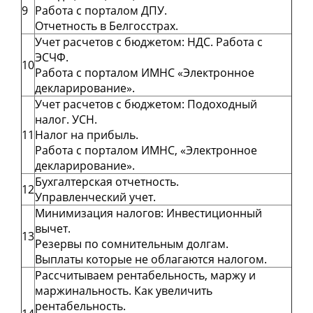
9
Работа с порталом ДПУ.
Отчетность в Белгосстрах.
Учет расчетов с бюджетом:
НДС. Работа с
ЭСЧФ.
10
Работа с порталом ИМНС «Электронное
декларирование».
Учет расчетов с бюджетом:
Подоходный
налог.
УСН.
11
Налог на прибыль.
Работа с порталом ИМНС, «Электронное
декларирование».
Бухгалтерская отчетность.
12
Управленческий учет.
Минимизация налогов:
Инвестиционный
вычет.
13
Резервы по сомнительным долгам.
Выплаты которые не облагаются налогом.
Рассчитываем рентабельность, маржу и
маржинальность. Как увеличить
рентабельность.