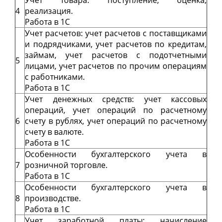
Учет товара: поступление, оценка,
4
реализация.
Работа в 1С
Учет расчетов: учет расчетов с поставщиками
и подрядчиками, учет расчетов по кредитам,
займам, учет расчетов с подотчетными
5
лицами, учет расчетов по прочим операциям
с работниками.
Работа в 1С
Учет денежных средств: учет кассовых
операций, учет операций по расчетному
6
счету в рублях, учет операций по расчетному
счету в валюте.
Работа в 1С
Особенности бухгалтерского учета в
7
розничной торговле.
Работа в 1С
Особенности бухгалтерского учета в
8
производстве.
Работа в 1С
Учет заработной платы: начисление