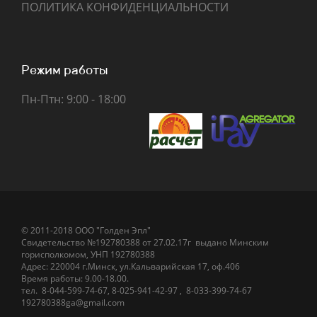
ПОЛИТИКА КОНФИДЕНЦИАЛЬНОСТИ
Режим работы
Пн-Птн: 9:00 - 18:00
© 2011-2018 ООО "Голден Эпл"
Свидетельство №192780388 от 27.02.17г
выдано
Минским
горисполкомом
,
УНП 192780388
Адрес: 220004 г.Минск, ул.Кальварийская 17, оф.406
Время работы: 9.00-18.00.
тел.
8-044-5
99-74-67
,
8-025-941-42-97
,
8-033-399-74-67
192780388ga@gmail.com